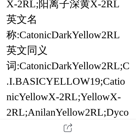
X-2RL;阳离子深黄X-2RL
英文名
称:CatonicDarkYellow2RL
英文同义
词:CatonicDarkYellow2RL;C
.I.BASICYELLOW19;Catio
nicYellowX-2RL;YellowX-
2RL;AnilanYellow2RL;Dyco
sacrylYellowX-